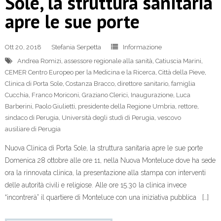
Sole, la struttura sanitaria
apre le sue porte
Ott 20, 2018
Stefania Serpetta
Informazione
Andrea Romizi
,
assessore regionale alla sanità
,
Catiuscia Marini
,
CEMER Centro Europeo per la Medicina e la Ricerca
,
Città della Pieve
,
Clinica di Porta Sole
,
Costanza Bracco
,
direttore sanitario
,
famiglia
Cucchia
,
Franco Moriconi
,
Graziano Clerici
,
Inaugurazione
,
Luca
Barberini
,
Paolo Giulietti
,
presidente della Regione Umbria
,
rettore
,
sindaco di Perugia
,
Università degli studi di Perugia
,
vescovo
ausiliare di Perugia
Nuova Clinica di Porta Sole, la struttura sanitaria apre le sue porte
Domenica 28 ottobre alle ore 11, nella Nuova Monteluce dove ha sede
ora la rinnovata clinica, la presentazione alla stampa con interventi
delle autorità civili e religiose. Alle ore 15.30 la clinica invece
“incontrerà” il quartiere di Monteluce con una iniziativa pubblica […]