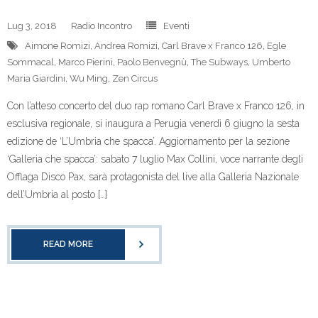
Lug 3, 2018
Radio Incontro
Eventi
Aimone Romizi
,
Andrea Romizi
,
Carl Brave x Franco 126
,
Egle
Sommacal
,
Marco Pierini
,
Paolo Benvegnù
,
The Subways
,
Umberto
Maria Giardini
,
Wu Ming
,
Zen Circus
Con l’atteso concerto del duo rap romano Carl Brave x Franco 126, in
esclusiva regionale, si inaugura a Perugia venerdì 6 giugno la sesta
edizione de ‘L’Umbria che spacca’. Aggiornamento per la sezione
‘Galleria che spacca’: sabato 7 luglio Max Collini, voce narrante degli
Offlaga Disco Pax, sarà protagonista del live alla Galleria Nazionale
dell’Umbria al posto […]
READ MORE