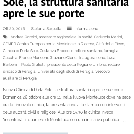
Sole, la struttura sanitaria
apre le sue porte
Ott 20, 2018
Stefania Serpetta
Informazione
Andrea Romizi
,
assessore regionale alla sanità
,
Catiuscia Marini
,
CEMER Centro Europeo per la Medicina e la Ricerca
,
Città della Pieve
,
Clinica di Porta Sole
,
Costanza Bracco
,
direttore sanitario
,
famiglia
Cucchia
,
Franco Moriconi
,
Graziano Clerici
,
Inaugurazione
,
Luca
Barberini
,
Paolo Giulietti
,
presidente della Regione Umbria
,
rettore
,
sindaco di Perugia
,
Università degli studi di Perugia
,
vescovo
ausiliare di Perugia
Nuova Clinica di Porta Sole, la struttura sanitaria apre le sue porte
Domenica 28 ottobre alle ore 11, nella Nuova Monteluce dove ha sede
ora la rinnovata clinica, la presentazione alla stampa con interventi
delle autorità civili e religiose. Alle ore 15.30 la clinica invece
“incontrerà” il quartiere di Monteluce con una iniziativa pubblica […]