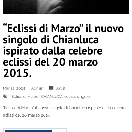
“Eclissi di Marzo” il nuovo
singolo di Chianluca
ispirato dalla celebre
eclissi del 20 marzo
2015.
Mar 21, 2024
Admin
Artisti
"Eclissi di Marzo"
,
CHIANLUCA
,
eclissi
,
singolo
“Eclissi di Marzo” il nuovo singolo di Chianluca ispirato dalla celebre
eclissi del 20 marzo 2015.