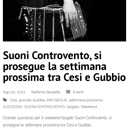
Suoni Controvento, si
prosegue la settimana
prossima tra Cesi e Gubbio
Ago 30, 2021
Stefania Serpetta
Eventi
Cesi
,
grande
,
Gubbio
,
PROSEGUE
,
settimana prossima
,
SUCCESSO
,
SUONI CONTROVENTO
,
targato
,
Weekend
Grande successo per il weekend targato Suoni Controvento, si
prosegue la settimana prossima tra Cesi e Gubbio