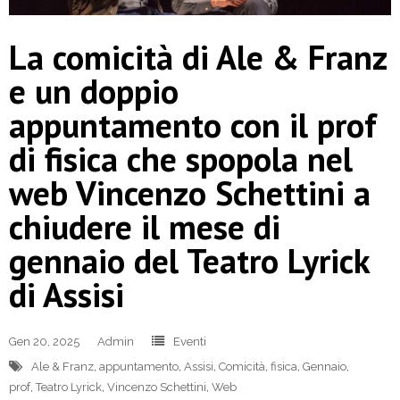
La comicità di Ale & Franz
e un doppio
appuntamento con il prof
di fisica che spopola nel
web Vincenzo Schettini a
chiudere il mese di
gennaio del Teatro Lyrick
di Assisi
Gen 20, 2025
Admin
Eventi
Ale & Franz
,
appuntamento
,
Assisi
,
Comicità
,
fisica
,
Gennaio
,
prof
,
Teatro Lyrick
,
Vincenzo Schettini
,
Web