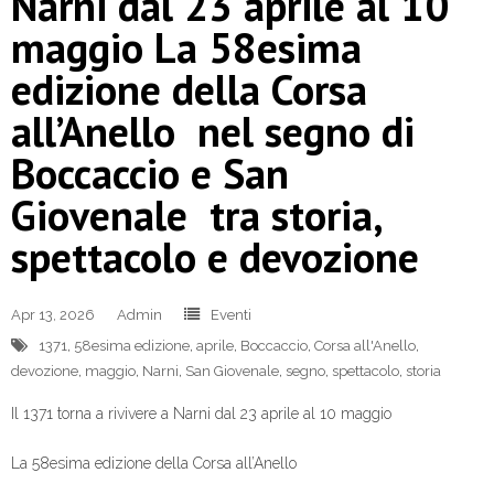
Narni dal 23 aprile al 10
maggio La 58esima
edizione della Corsa
all’Anello nel segno di
Boccaccio e San
Giovenale tra storia,
spettacolo e devozione
Apr 13, 2026
Admin
Eventi
1371
,
58esima edizione
,
aprile
,
Boccaccio
,
Corsa all'Anello
,
devozione
,
maggio
,
Narni
,
San Giovenale
,
segno
,
spettacolo
,
storia
Il 1371 torna a rivivere a Narni dal 23 aprile al 10 maggio
La 58esima edizione della Corsa all’Anello