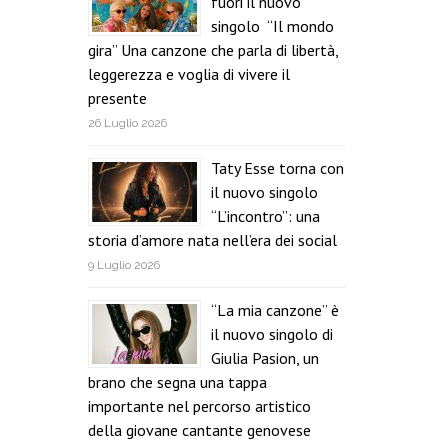
fuori il nuovo
singolo “Il mondo
gira” Una canzone che parla di libertà,
leggerezza e voglia di vivere il
presente
26 Luglio 2026
Taty Esse torna con
il nuovo singolo
“L’incontro”: una
storia d’amore nata nell’era dei social
9 Luglio 2026
“La mia canzone” è
il nuovo singolo di
Giulia Pasion, un
brano che segna una tappa
importante nel percorso artistico
della giovane cantante genovese