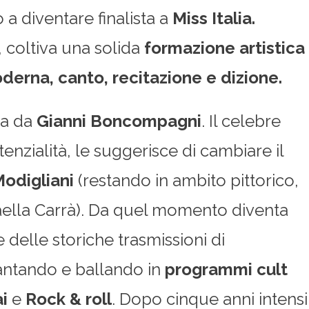
no a diventare finalista a
Miss Italia.
, coltiva una solida
formazione artistica
derna, canto, recitazione e dizione.
ta da
Gianni Boncompagni
. Il celebre
enzialità, le suggerisce di cambiare il
odigliani
(restando in ambito pittorico,
aella Carrà). Da quel momento diventa
 delle storiche trasmissioni di
ntando e ballando in
programmi cult
i
e
Rock & roll
. Dopo cinque anni intensi