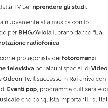
dalla TV per
riprendere gli studi
.
accia nuovamente alla musica con lo
ndo per
BMG/Ariola
il brano dance
“La
 rotazione radiofonica
.
ra come protagonista dei
fotoromanzi
e televisiva
per alcuni speciali di
Video
e
Odeon Tv
. Il successo in
Rai
arriva con
 di
Eventi pop
, programma cult serale di
musicale
che conquista importanti risultat