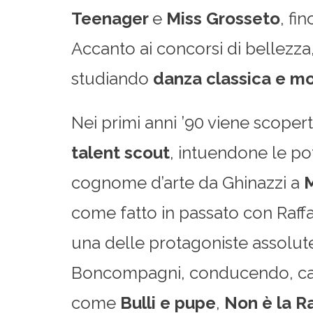
Teenager
e
Miss Grosseto
, fi
Accanto ai concorsi di bellezza
studiando
danza classica e mo
Nei primi anni ’90 viene scoper
talent scout
, intuendone le pot
cognome d’arte da Ghinazzi a
M
come fatto in passato con Raff
una delle protagoniste assolute
Boncompagni, conducendo, ca
come
Bulli e pupe
,
Non è la Ra