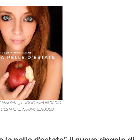
ANI DAL 3 LUGLIO 2026 IN RADIO
 D’ESTATE” IL NUOVO SINGOLO
 la pelle d’estate”, il nuovo singolo di