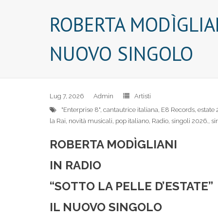
ROBERTA MODÌGLIAN
NUOVO SINGOLO
Lug 7, 2026
Admin
Artisti
"Enterprise 8"
,
cantautrice italiana
,
E8 Records
,
estate
la Rai
,
novità musicali
,
pop italiano
,
Radio
,
singoli 2026.
,
si
ROBERTA MODÌGLIANI
IN RADIO
“SOTTO LA PELLE D’ESTATE”
IL NUOVO SINGOLO