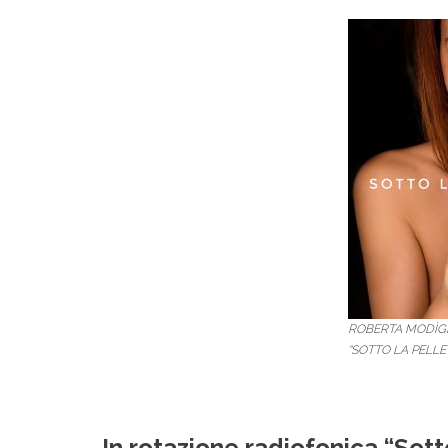
ROBERTA MODÌGLI
“SOTTO LA PELLE
In rotazione radiofonica “Sotto