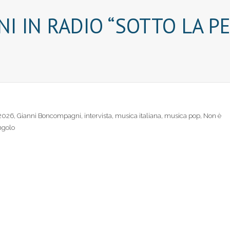
I IN RADIO “SOTTO LA PEL
 2026
,
Gianni Boncompagni
,
intervista
,
musica italiana
,
musica pop
,
Non è
ngolo