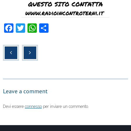
F
T
W
C
a
wi
h
o
c
tt
at
n
e
er
s
di
b
A
vi
o
p
di
o
p
Leave a comment
k
Devi essere
connesso
per inviare un commento.