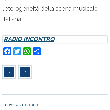
l’eterogeneità della scena musicale
italiana.
RADIO INCONTRO
F
T
W
C
a
wi
h
o
c
tt
at
n
e
er
s
di
b
A
vi
o
p
di
o
p
Leave a comment
k