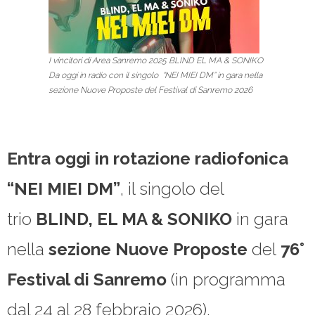
I vincitori di Area Sanremo 2025 BLIND EL MA & SONIKO
Da oggi in radio con il singolo “NEI MIEI DM” in gara nella
sezione Nuove Proposte del Festival di Sanremo 2026
Entra oggi in rotazione radiofonica
“NEI MIEI DM”
, il singolo del
trio
BLIND, EL MA & SONIKO
in gara
nella
sezione Nuove Proposte
del
76°
Festival di Sanremo
(in programma
dal 24 al 28 febbraio 2026).