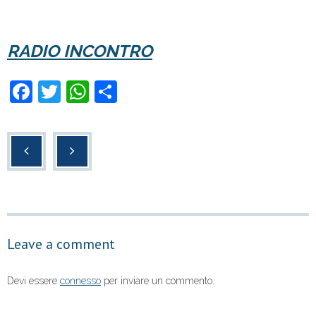
RADIO INCONTRO
F
T
W
C
a
wi
h
o
c
tt
at
n
e
er
s
di
b
A
vi
o
p
di
o
p
Leave a comment
k
Devi essere
connesso
per inviare un commento.