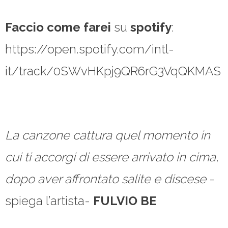
Faccio come farei
su
spotify
:
https://open.spotify.com/intl-
it/track/0SWvHKpj9QR6rG3VqQKMAS
La canzone cattura quel momento in
cui ti accorgi di essere arrivato in cima,
dopo aver affrontato salite e discese
-
spiega l’artista-
FULVIO BE