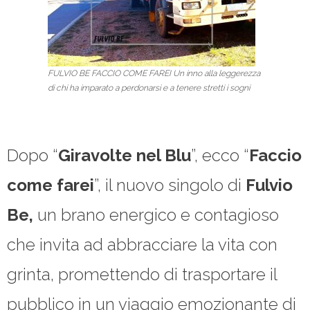
FULVIO BE FACCIO COME FAREI Un inno alla leggerezza
di chi ha imparato a perdonarsi e a tenere stretti i sogni
Dopo “
Giravolte nel Blu
”, ecco “
Faccio
come farei
”, il nuovo singolo di
Fulvio
Be,
un brano energico e contagioso
che invita ad abbracciare la vita con
grinta, promettendo di trasportare il
pubblico in un viaggio emozionante di