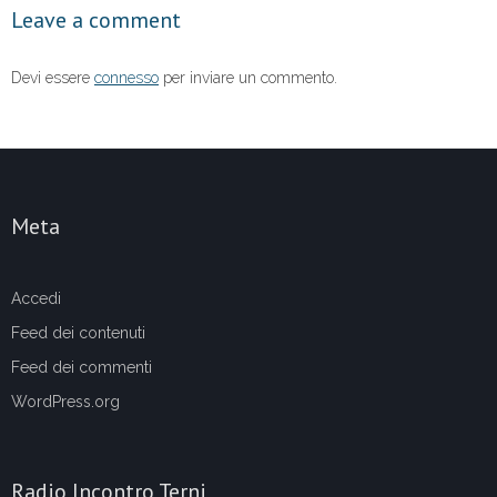
Leave a comment
k
Devi essere
connesso
per inviare un commento.
Meta
Accedi
Feed dei contenuti
Feed dei commenti
WordPress.org
Radio Incontro Terni