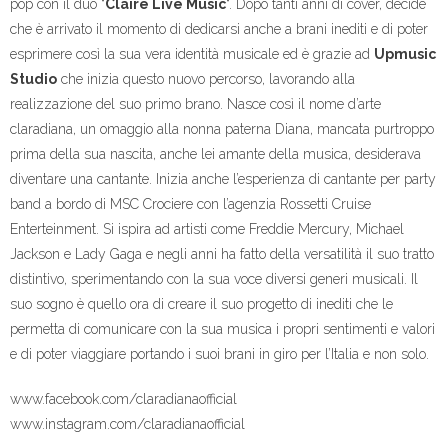
pop con il duo “
Claire Live Music
“. Dopo tanti anni di cover, decide
che è arrivato il momento di dedicarsi anche a brani inediti e di poter
esprimere così la sua vera identità musicale ed è grazie ad
Upmusic
Studio
che inizia questo nuovo percorso, lavorando alla
realizzazione del suo primo brano. Nasce così il nome d’arte
claradiana, un omaggio alla nonna paterna Diana, mancata purtroppo
prima della sua nascita, anche lei amante della musica, desiderava
diventare una cantante. Inizia anche l’esperienza di cantante per party
band a bordo di MSC Crociere con l’agenzia Rossetti Cruise
Enterteinment. Si ispira ad artisti come Freddie Mercury, Michael
Jackson e Lady Gaga e negli anni ha fatto della versatilità il suo tratto
distintivo, sperimentando con la sua voce diversi generi musicali. Il
suo sogno è quello ora di creare il suo progetto di inediti che le
permetta di comunicare con la sua musica i propri sentimenti e valori
e di poter viaggiare portando i suoi brani in giro per l’Italia e non solo.
www.facebook.com/claradianaofficial
www.instagram.com/claradianaofficial