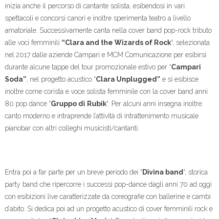
inizia anche il percorso di cantante solista, esibendosi in vari
spettacoli e concorsi canori e inoltre sperimenta teatro a livello
amatoriale. Successivamente canta nella cover band pop-rock tributo
alle voci femminili
“Clara and the Wizards of Rock
“, selezionata
nel 2017 dalle aziende Campari e MCM Comunicazione per esibirsi
durante alcune tappe del tour promozionale estivo per “
Campari
Soda”
, nel progetto acustico “
Clara Unplugged”
e si esibisce
inoltre come corista e voce solista femminile con la cover band anni
80 pop dance “
Gruppo di
Rubik
“. Per alcuni anni insegna inoltre
canto moderno e intraprende l’attività di intrattenimento musicale
pianobar con altri colleghi musicisti/cantanti.
Entra poi a far parte per un breve periodo dei “
Divina band
“, storica
party band che ripercorre i successi pop-dance dagli anni 70 ad oggi
con esibizioni live caratterizzate da coreografie con ballerine e cambi
d’abito. Si dedica poi ad un progetto acustico di cover femminili rock e