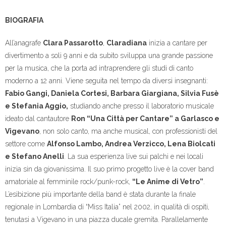
BIOGRAFIA
All’anagrafe
Clara Passarotto
,
Claradiana
inizia a cantare per
divertimento a soli 9 anni e da subito sviluppa una grande passione
per la musica, che la porta ad intraprendere gli studi di canto
moderno a 12 anni. Viene seguita nel tempo da diversi insegnanti:
Fabio Gangi, Daniela Cortesi, Barbara Giargiana, Silvia Fusè
e Stefania Aggio,
studiando anche presso il laboratorio musicale
ideato dal cantautore
Ron “Una Città per Cantare” a Garlasco e
Vigevano
, non solo canto, ma anche musical, con professionisti del
settore come
Alfonso Lambo, Andrea Verzicco, Lena Biolcati
e Stefano Anelli
. La sua esperienza live sui palchi e nei locali
inizia sin da giovanissima. Il suo primo progetto live è la cover band
amatoriale al femminile rock/punk-rock,
“Le Anime di Vetro”
.
L’esibizione più importante della band è stata durante la finale
regionale in Lombardia di “Miss Italia” nel 2002, in qualità di ospiti,
tenutasi a Vigevano in una piazza ducale gremita. Parallelamente