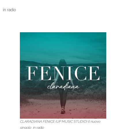
in radio
CLARADIANA FENICE (UP MUSIC STUDIO) Il nuovo
singolo in radio