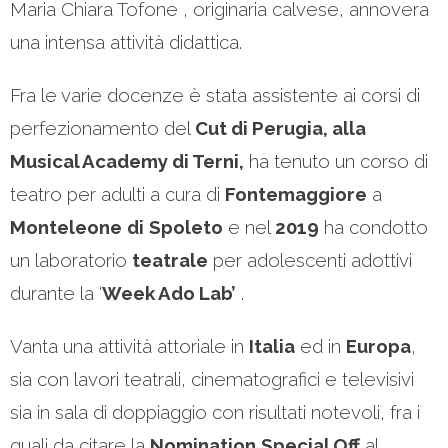
Maria Chiara Tofone , originaria calvese, annovera
una intensa attività didattica.
Fra le varie docenze è stata assistente ai corsi di
perfezionamento del
Cut di Perugia, alla
Musical Academy di Terni,
ha tenuto un corso di
teatro per adulti a cura di
Fontemaggiore
a
Monteleone
di
Spoleto
e nel
2019
ha condotto
un laboratorio
teatrale
per adolescenti adottivi
durante la ‘
Week Ado Lab’
.
Vanta una attività attoriale in
Italia
ed in
Europa
,
sia con lavori teatrali, cinematografici e televisivi
sia in sala di doppiaggio con risultati notevoli, fra i
quali da citare la
Nomination
Special Off
al