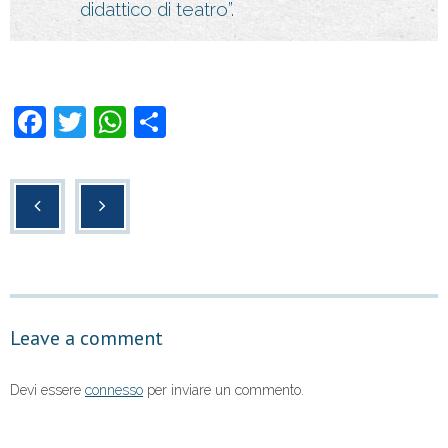
didattico di teatro”.
F
T
W
C
a
wi
h
o
c
tt
at
n
e
er
s
di
b
A
vi
o
p
di
o
p
Leave a comment
k
Devi essere
connesso
per inviare un commento.