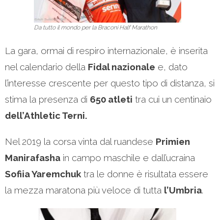
Da tutto il mondo per la Braconi Half Marathon
La gara, ormai di respiro internazionale, è inserita
nel calendario della
Fidal nazionale
e, dato
l’interesse crescente per questo tipo di distanza, si
stima la presenza di
650 atleti
tra cui un centinaio
dell’Athletic Terni.
Nel 2019 la corsa vinta dal ruandese
Primien
Manirafasha
in campo maschile e dall’ucraina
Sofiia Yaremchuk
tra le donne è risultata essere
la mezza maratona più veloce di tutta
l’Umbria
.