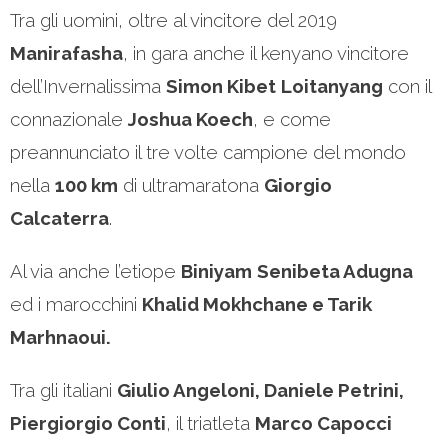
Tra gli uomini, oltre al vincitore del 2019
Manirafasha
, in gara anche il kenyano vincitore
dell’Invernalissima
Simon Kibet
Loitanyang
con il
connazionale
Joshua Koech
, e come
preannunciato il tre volte campione del mondo
nella
100 km
di ultramaratona
Giorgio
Calcaterra
.
Al via anche l’etiope
Biniyam
Senibeta Adugna
ed i marocchini
Khalid Mokhchane e Tarik
Marhnaoui.
Tra gli italiani
Giulio Angeloni, Daniele Petrini,
Piergiorgio Conti
, il triatleta
Marco Capocci