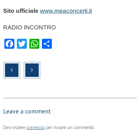
Sito ufficiale
www.meaconcerti.it
RADIO INCONTRO
F
T
W
C
a
wi
h
o
c
tt
at
n
e
er
s
di
b
A
vi
o
p
di
o
p
Leave a comment
k
Devi essere
connesso
per inviare un commento.