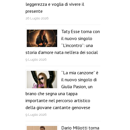
leggerezza e voglia di vivere il
presente
26 Luglio 2026
Taty Esse torna con
il nuovo singolo
“L’incontro”: una
storia d’amore nata nell’era dei social
9 Luglio 2026
“La mia canzone” è
il nuovo singolo di
Giulia Pasion, un
brano che segna una tappa
importante nel percorso artistico
della giovane cantante genovese
9 Luglio 2026
Dario Miliotti torna