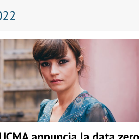
022
CMA annuncia la data zer