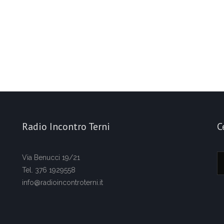
Radio Incontro Terni
C
Via Benucci 19/21
Tel. 376 1929558
info@radioincontroterni.it