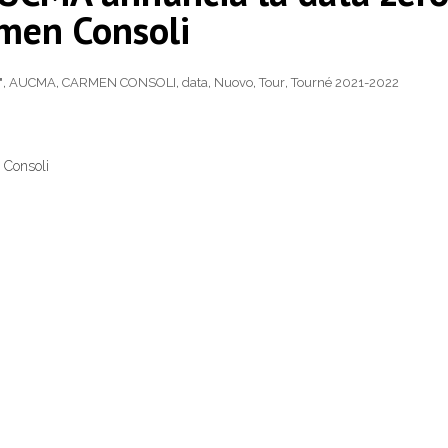
rmen Consoli
"
,
AUCMA
,
CARMEN CONSOLI
,
data
,
Nuovo
,
Tour
,
Tourné 2021-2022
 Consoli