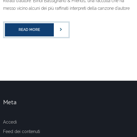
Ritratti d’autore. Bindi Bassignano & Friends, una raccolta che ha
messo vicino alcuni dei più raffinati interpreti della canzone d’autore
READ MORE
Meta
Accedi
Feed dei contenuti