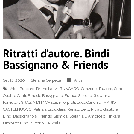
Ritratti d’autore. Bindi
Bassignano & Friends
Set 21, 2020
Stefania Serpetta
Artisti
Alex Zuccaro
,
Bruno Lauzi
,
BUNGARO
,
Canzone d'autore
,
Coro
Quattro Canti
,
Ernesto Bassignano
,
Franco Simone
,
Giovanna
Famulari
,
GRAZIA DI MICHELE
,
interpreti
,
Luca Canonici
,
MARIO
CASTELNUOVO
,
Patrizia Laquidara
,
Renato Zero
,
Ritratti d’autore.
Bindi Bassignano & Friends
,
Sismica
,
Stefania D’Ambrosio
,
Tinkara
,
Umberto Bindi
,
Vittorio De Scalzi