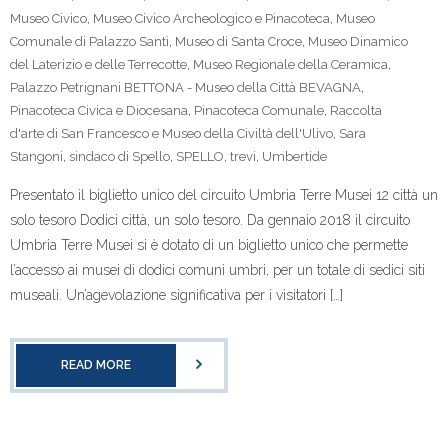
Museo Civico
,
Museo Civico Archeologico e Pinacoteca
,
Museo
Comunale di Palazzo Santi
,
Museo di Santa Croce
,
Museo Dinamico
del Laterizio e delle Terrecotte
,
Museo Regionale della Ceramica
,
Palazzo Petrignani BETTONA - Museo della Città BEVAGNA
,
Pinacoteca Civica e Diocesana
,
Pinacoteca Comunale
,
Raccolta
d'arte di San Francesco e Museo della Civiltà dell'Ulivo
,
Sara
Stangoni
,
sindaco di Spello
,
SPELLO
,
trevi
,
Umbertide
Presentato il biglietto unico del circuito Umbria Terre Musei 12 città un
solo tesoro Dodici città, un solo tesoro. Da gennaio 2018 il circuito
Umbria Terre Musei si è dotato di un biglietto unico che permette
l’accesso ai musei di dodici comuni umbri, per un totale di sedici siti
museali. Un’agevolazione significativa per i visitatori […]
READ MORE