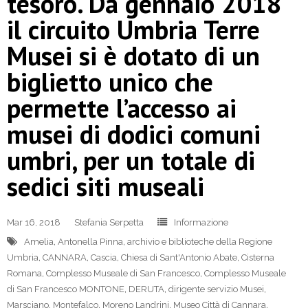
tesoro. Da gennaio 2018
il circuito Umbria Terre
Musei si è dotato di un
biglietto unico che
permette l’accesso ai
musei di dodici comuni
umbri, per un totale di
sedici siti museali
Mar 16, 2018
Stefania Serpetta
Informazione
Amelia
,
Antonella Pinna
,
archivio e biblioteche della Regione
Umbria
,
CANNARA
,
Cascia
,
Chiesa di Sant'Antonio Abate
,
Cisterna
Romana
,
Complesso Museale di San Francesco
,
Complesso Museale
di San Francesco MONTONE
,
DERUTA
,
dirigente servizio Musei
,
Marsciano
,
Montefalco
,
Moreno Landrini
,
Museo Città di Cannara
,