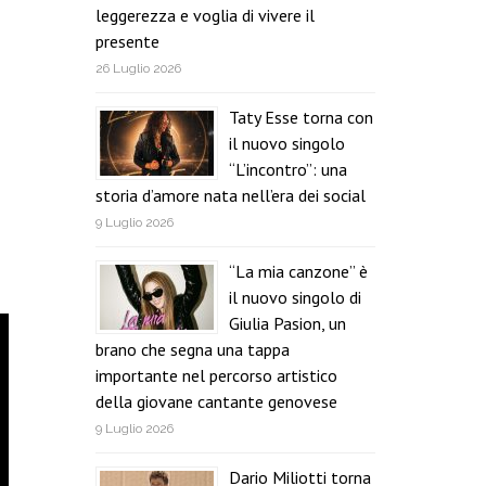
leggerezza e voglia di vivere il
presente
26 Luglio 2026
Taty Esse torna con
il nuovo singolo
“L’incontro”: una
storia d’amore nata nell’era dei social
9 Luglio 2026
“La mia canzone” è
il nuovo singolo di
Giulia Pasion, un
brano che segna una tappa
importante nel percorso artistico
della giovane cantante genovese
9 Luglio 2026
Dario Miliotti torna