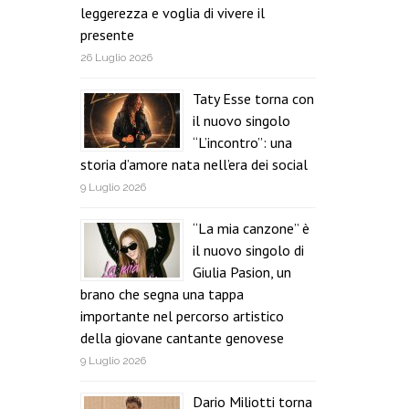
leggerezza e voglia di vivere il
presente
26 Luglio 2026
Taty Esse torna con
il nuovo singolo
“L’incontro”: una
storia d’amore nata nell’era dei social
9 Luglio 2026
“La mia canzone” è
il nuovo singolo di
Giulia Pasion, un
brano che segna una tappa
importante nel percorso artistico
della giovane cantante genovese
9 Luglio 2026
Dario Miliotti torna