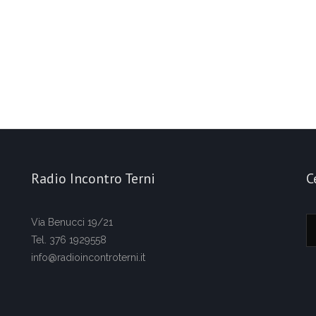
Radio Incontro Terni
C
Via Benucci 19/21
Tel. 376 1929558
info@radioincontroterni.it