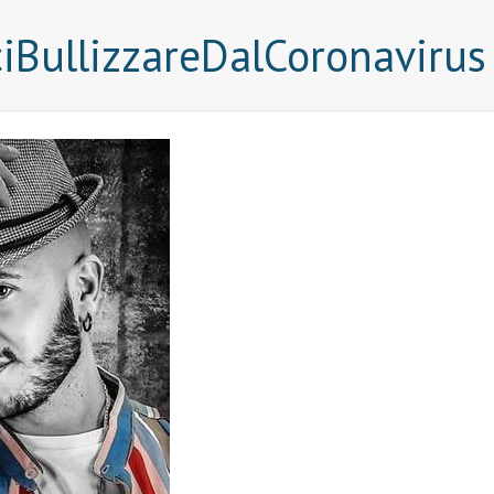
BullizzareDalCoronavirus