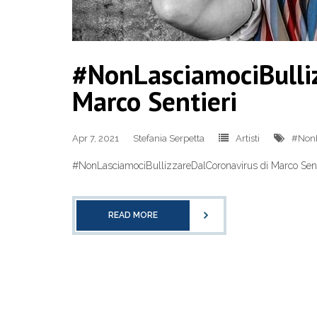
#NonLasciamociBulliz
Marco Sentieri
Apr 7, 2021
Stefania Serpetta
Artisti
#NonL
#NonLasciamociBullizzareDalCoronavirus di Marco Sent
READ MORE