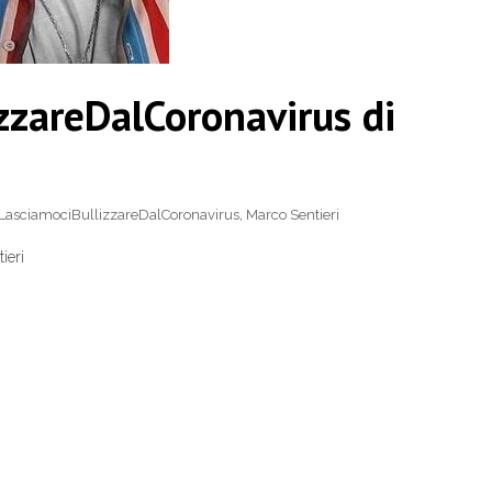
zareDalCoronavirus di
asciamociBullizzareDalCoronavirus
,
Marco Sentieri
ieri