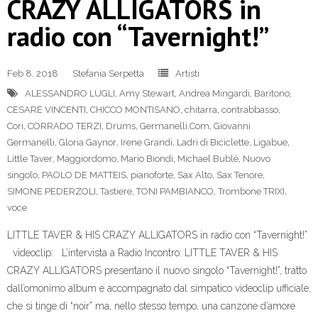
CRAZY ALLIGATORS in
radio con “Tavernight!”
Feb 8, 2018
Stefania Serpetta
Artisti
ALESSANDRO LUGLI
,
Amy Stewart
,
Andrea Mingardi
,
Baritono
,
CESARE VINCENTI
,
CHICCO MONTISANO
,
chitarra
,
contrabbasso
,
Cori
,
CORRADO TERZI
,
Drums
,
Germanelli.Com
,
Giovanni
Germanelli
,
Gloria Gaynor
,
Irene Grandi
,
Ladri di Biciclette
,
Ligabue
,
Little Taver
,
Maggiordomo
,
Mario Biondi
,
Michael Bublè
,
Nuovo
singolo
,
PAOLO DE MATTEIS
,
pianoforte
,
Sax Alto
,
Sax Tenore
,
SIMONE PEDERZOLI
,
Tastiere
,
TONI PAMBIANCO
,
Trombone TRIXI
,
voce
LITTLE TAVER & HIS CRAZY ALLIGATORS in radio con “Tavernight!”
videoclip: L’intervista a Radio Incontro: LITTLE TAVER & HIS
CRAZY ALLIGATORS presentano il nuovo singolo “Tavernight!”, tratto
dall’omonimo album e accompagnato dal simpatico videoclip ufficiale,
che si tinge di “noir” ma, nello stesso tempo, una canzone d’amore