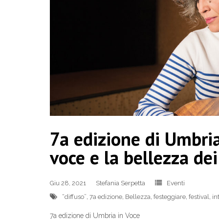
7a edizione di Umbria
voce e la bellezza de
Giu 28, 2021
Stefania Serpetta
Eventi
“diffuso”
,
7a edizione
,
Bellezza
,
festeggiare
,
festival
,
in
7a edizione di Umbria in Voce