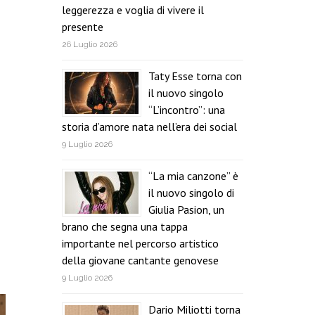
leggerezza e voglia di vivere il
presente
26 Luglio 2026
Taty Esse torna con
il nuovo singolo
“L’incontro”: una
storia d’amore nata nell’era dei social
9 Luglio 2026
“La mia canzone” è
il nuovo singolo di
Giulia Pasion, un
brano che segna una tappa
importante nel percorso artistico
della giovane cantante genovese
9 Luglio 2026
Dario Miliotti torna