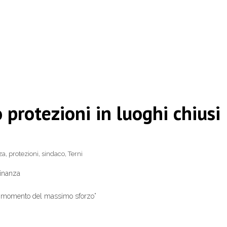
protezioni in luoghi chiusi
za
,
protezioni
,
sindaco
,
Terni
dinanza
nel momento del massimo sforzo”