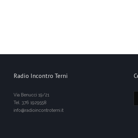
Radio Incontro Terni
C
Via Benucci 19/21
Tel. 376 1929558
info@radioincontroterni.it