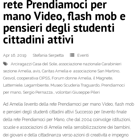
rete Prendiamoci per
mano Video, flash mob e
pensieri degli studenti
cittadini attivi
Apr 16, 2019
Stefania Serpetta
Eventi
Arciragazzi Casa del Sole
,
associazione nazionale Carabinieri
sezione Amelia
,
avis
,
Caritas Amelia e associazione San Martino
,
Cesvol
,
cooperativa CIPSS
,
Forum donne Amelia
,
il Magnete
,
Lattemiele
,
Legambiente
,
Museo Scuderia Traguardo
,
Prendiamoci
per mano
,
Sergio Pernazza.
,
volontari Giuseppe Pileri
Ad Amelia l’evento della rete Prendiamoci per mano Video, flash mob
e pensieri degli studenti cittadini attivi Successo per l’evento finale
della rete Prendiamoci per Mano, che dal 2004 coinvolge istituzioni,
scuole e associazioni di Amelia nella sensibilizzazione dei bambini,
dei giovani e della cittadinanza verso azioni di creatività e impegno