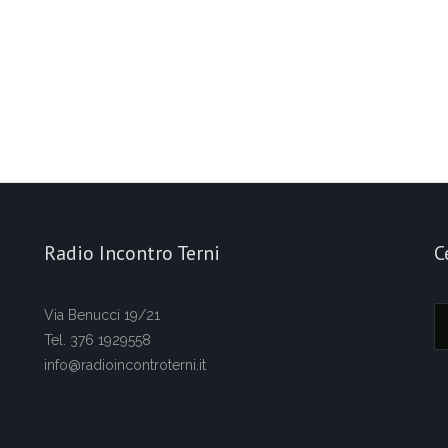
Radio Incontro Terni
C
Via Benucci 19/21
Tel. 376 1929558
info@radioincontroterni.it