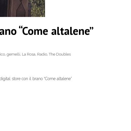
rano “Come altalene”
ico
,
gemelli
,
La Rosa
,
Radio
,
The Doubles
digital store con il brano “Come altalene”