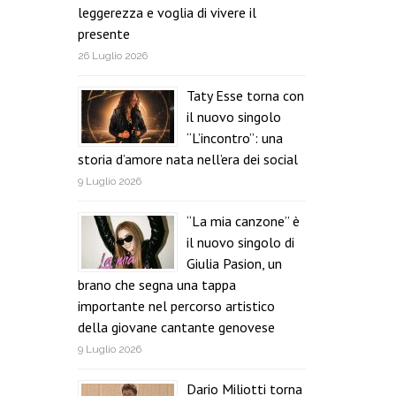
leggerezza e voglia di vivere il
presente
26 Luglio 2026
Taty Esse torna con
il nuovo singolo
“L’incontro”: una
storia d’amore nata nell’era dei social
9 Luglio 2026
“La mia canzone” è
il nuovo singolo di
Giulia Pasion, un
brano che segna una tappa
importante nel percorso artistico
della giovane cantante genovese
9 Luglio 2026
Dario Miliotti torna