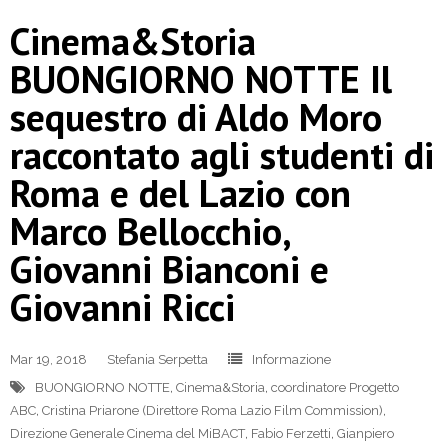
Cinema&Storia
BUONGIORNO NOTTE Il
sequestro di Aldo Moro
raccontato agli studenti di
Roma e del Lazio con
Marco Bellocchio,
Giovanni Bianconi e
Giovanni Ricci
Mar 19, 2018
Stefania Serpetta
Informazione
BUONGIORNO NOTTE
,
Cinema&Storia
,
coordinatore Progetto
ABC
,
Cristina Priarone (Direttore Roma Lazio Film Commission)
,
Direzione Generale Cinema del MiBACT
,
Fabio Ferzetti
,
Gianpiero