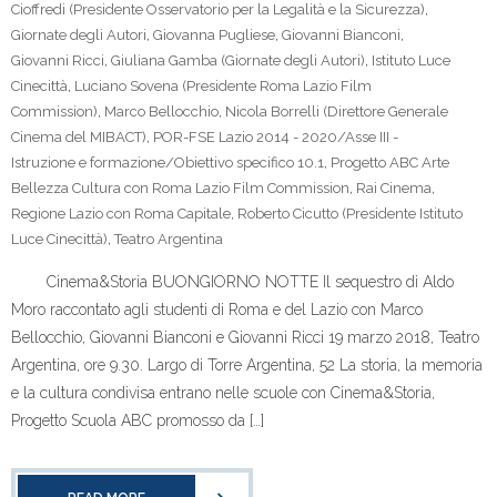
Cioffredi (Presidente Osservatorio per la Legalità e la Sicurezza)
,
Giornate degli Autori
,
Giovanna Pugliese
,
Giovanni Bianconi
,
Giovanni Ricci
,
Giuliana Gamba (Giornate degli Autori)
,
Istituto Luce
Cinecittà
,
Luciano Sovena (Presidente Roma Lazio Film
Commission)
,
Marco Bellocchio
,
Nicola Borrelli (Direttore Generale
Cinema del MIBACT)
,
POR-FSE Lazio 2014 - 2020/Asse III -
Istruzione e formazione/Obiettivo specifico 10.1
,
Progetto ABC Arte
Bellezza Cultura con Roma Lazio Film Commission
,
Rai Cinema
,
Regione Lazio con Roma Capitale
,
Roberto Cicutto (Presidente Istituto
Luce Cinecittà)
,
Teatro Argentina
Cinema&Storia BUONGIORNO NOTTE Il sequestro di Aldo
Moro raccontato agli studenti di Roma e del Lazio con Marco
Bellocchio, Giovanni Bianconi e Giovanni Ricci 19 marzo 2018, Teatro
Argentina, ore 9.30. Largo di Torre Argentina, 52 La storia, la memoria
e la cultura condivisa entrano nelle scuole con Cinema&Storia,
Progetto Scuola ABC promosso da […]