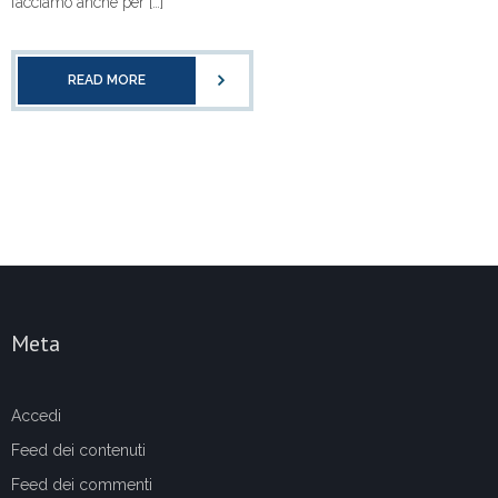
facciamo anche per […]
READ MORE
Meta
Accedi
Feed dei contenuti
Feed dei commenti