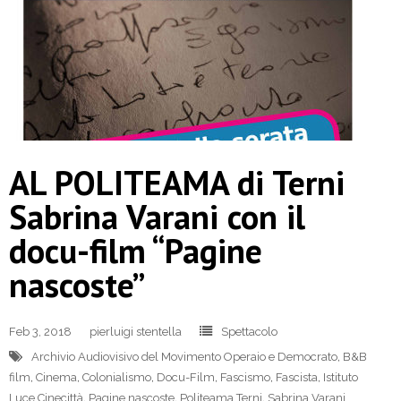
AL POLITEAMA di Terni
Sabrina Varani con il
docu-film “Pagine
nascoste”
Feb 3, 2018
pierluigi stentella
Spettacolo
Archivio Audiovisivo del Movimento Operaio e Democrato
,
B&B
film
,
Cinema
,
Colonialismo
,
Docu-Film
,
Fascismo
,
Fascista
,
Istituto
Luce Cinecittà
,
Pagine nascoste
,
Politeama Terni
,
Sabrina Varani