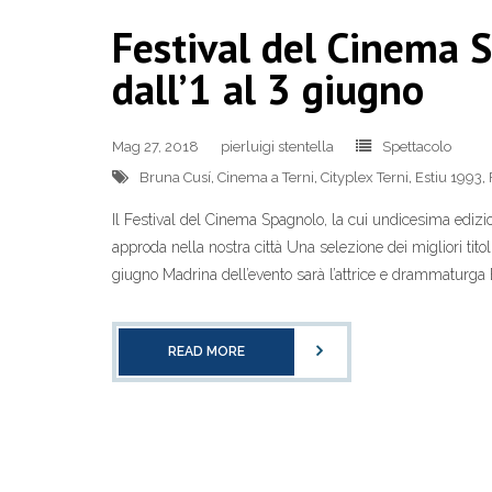
Festival del Cinema 
dall’1 al 3 giugno
Mag 27, 2018
pierluigi stentella
Spettacolo
Bruna Cusí
,
Cinema a Terni
,
Cityplex Terni
,
Estiu 1993
,
Il Festival del Cinema Spagnolo, la cui undicesima edizion
approda nella nostra città Una selezione dei migliori titoli
giugno Madrina dell’evento sarà l’attrice e drammaturga 
READ MORE