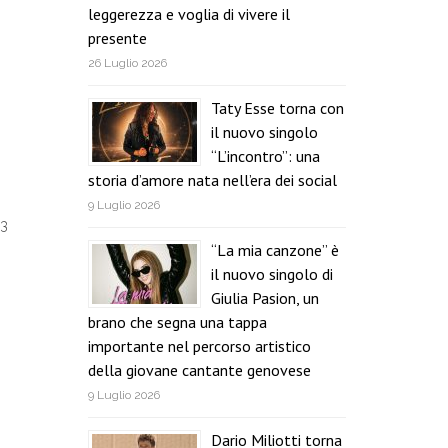
leggerezza e voglia di vivere il
presente
26 Luglio 2026
Taty Esse torna con
il nuovo singolo
“L’incontro”: una
storia d’amore nata nell’era dei social
9 Luglio 2026
 3
“La mia canzone” è
il nuovo singolo di
Giulia Pasion, un
brano che segna una tappa
importante nel percorso artistico
della giovane cantante genovese
9 Luglio 2026
Dario Miliotti torna