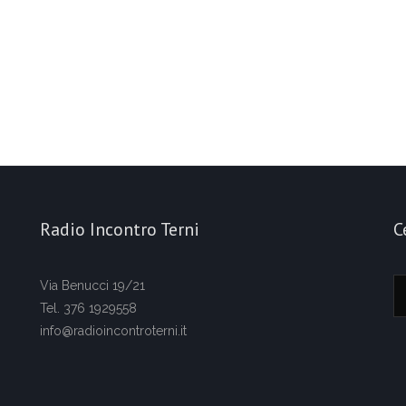
Radio Incontro Terni
C
Via Benucci 19/21
Tel. 376 1929558
info@radioincontroterni.it