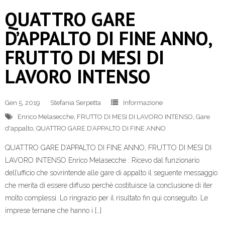
QUATTRO GARE
D’APPALTO DI FINE ANNO,
FRUTTO DI MESI DI
LAVORO INTENSO
Gen 5, 2019
Stefania Serpetta
Informazione
Enrico Melasecche
,
FRUTTO DI MESI DI LAVORO INTENSO
,
Gare
d'appalto
,
QUATTRO GARE D’APPALTO DI FINE ANNO
QUATTRO GARE D’APPALTO DI FINE ANNO, FRUTTO DI MESI DI
LAVORO INTENSO Enrico Melasecche : Ricevo dal funzionario
dell’ufficio che sovrintende alle gare di appalto il seguente messaggio
che merita di essere diffuso perchè costituisce la conclusione di iter
molto complessi. Lo ringrazio per il risultato fin qui conseguito. Le
imprese ternane che hanno i […]