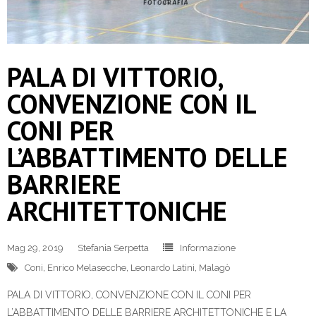
PALA DI VITTORIO,
CONVENZIONE CON IL
CONI PER
L’ABBATTIMENTO DELLE
BARRIERE
ARCHITETTONICHE
Mag 29, 2019
Stefania Serpetta
Informazione
Coni
,
Enrico Melasecche
,
Leonardo Latini
,
Malagò
PALA DI VITTORIO, CONVENZIONE CON IL CONI PER
L’ABBATTIMENTO DELLE BARRIERE ARCHITETTONICHE E LA