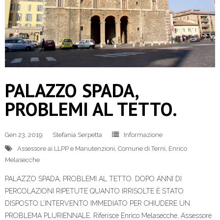
PALAZZO SPADA,
PROBLEMI AL TETTO.
Gen 23, 2019
Stefania Serpetta
Informazione
Assessore ai LLPP e Manutenzioni
,
Comune di Terni
,
Enrico
Melasecche
PALAZZO SPADA, PROBLEMI AL TETTO. DOPO ANNI DI
PERCOLAZIONI RIPETUTE QUANTO IRRISOLTE È STATO
DISPOSTO L’INTERVENTO IMMEDIATO PER CHIUDERE UN
PROBLEMA PLURIENNALE. Riferisce Enrico Melasecche, Assessore