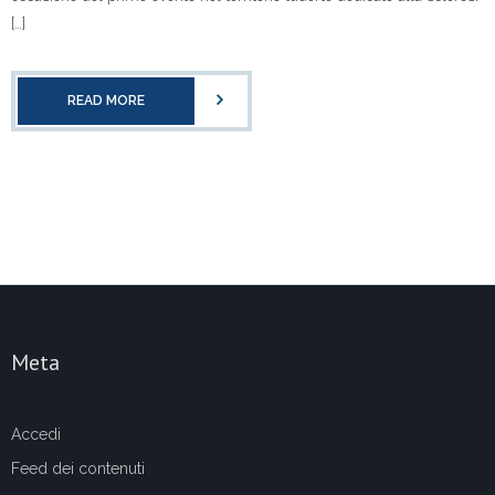
[…]
READ MORE
Meta
Accedi
Feed dei contenuti