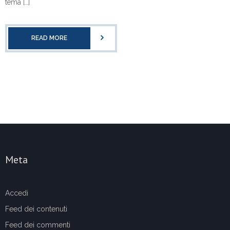
tema […]
READ MORE
Meta
Accedi
Feed dei contenuti
Feed dei commenti