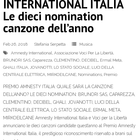
INTERNATIONAL ITALIA
Le dieci nomination
canzone dell’anno
Feb 26, 2018
Stefania Serpetta
Musica
Amnesty International
,
Associazione Voci Per La Libertà
,
BRUNORI SAS
,
Caparezza
,
CLEMENTINO
,
DECIBEL
,
Ermal Meta
,
GHALI
,
ITALIA
,
JOVANOTTI
,
LO STATO SOCIALE
,
LUCI DELLA
CENTRALE ELETTRICA
,
MIRKOEILCANE
,
Nominations
,
Premio
PREMIO AMNESTY ITALIA: QUALE SARA’ LA CANZONE
DELL’ANNO? LE DIECI NOMINATION: BRUNORI SAS, CAPAREZZA,
CLEMENTINO, DECIBEL, GHALI, JOVANOTTI, LUCI DELLA
CENTRALE ELETTRICA, LO STATO SOCIALE, ERMAL META,
MIRKOEILCANE Amnesty International Italia e Voci per la Libertà
annunciano le dieci canzoni candidate quest’anno al Premio Amnesty
International Italia, il prestigioso riconoscimento riservato a brani sul