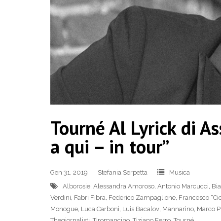
Tourné Al Lyrick di As
a qui – in tour”
Gen 31, 2019
Stefania Serpetta
Musica
Alborosie
,
Alessandra Amoroso
,
Antonio Marcucci
,
Bia
Verdini
,
Fabri Fibra
,
Federico Zampaglione
,
Francesco “Cic
Monogue
,
Luca Carboni
,
Luis Bacalov
,
Mannarino
,
Marco Pi
Thegiornalisti
,
Tiromancino
,
Tiziano Ferro
,
Tourné