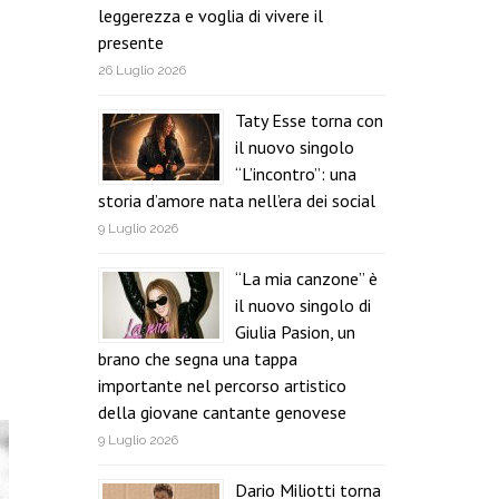
leggerezza e voglia di vivere il
presente
26 Luglio 2026
Taty Esse torna con
il nuovo singolo
“L’incontro”: una
storia d’amore nata nell’era dei social
9 Luglio 2026
“La mia canzone” è
il nuovo singolo di
Giulia Pasion, un
brano che segna una tappa
importante nel percorso artistico
della giovane cantante genovese
9 Luglio 2026
Dario Miliotti torna