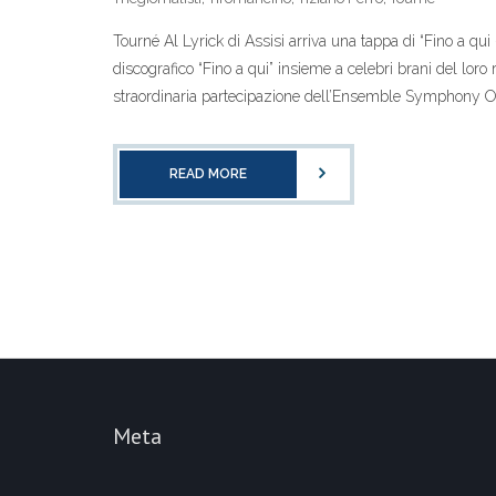
Tourné Al Lyrick di Assisi arriva una tappa di “Fino a qui
discografico “Fino a qui” insieme a celebri brani del loro 
straordinaria partecipazione dell’Ensemble Symphony Or
READ MORE
Meta