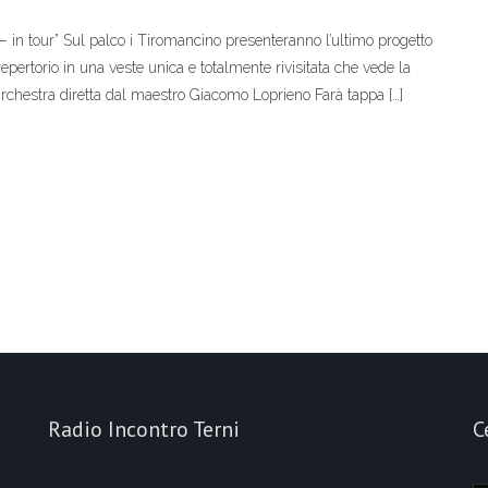
 – in tour” Sul palco i Tiromancino presenteranno l’ultimo progetto
repertorio in una veste unica e totalmente rivisitata che vede la
chestra diretta dal maestro Giacomo Loprieno Farà tappa […]
Radio Incontro Terni
C