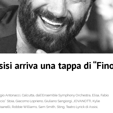
sisi arriva una tappa di “Fin
gio Antonacci
,
Calcutta
,
dall’Ensemble Symphony Orchestra
,
Elisa
,
Fabio
cio” Stoia
,
Giacomo Loprieno
,
Giuliano Sangiorgi
,
JOVANOTTI
,
Kylie
sanelli
,
Robbie Williams
,
Sam Smith
,
Sting
,
Teatro Lyrick di Assisi
,