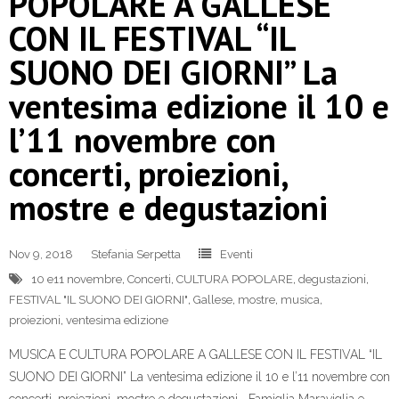
POPOLARE A GALLESE
CON IL FESTIVAL “IL
SUONO DEI GIORNI” La
ventesima edizione il 10 e
l’11 novembre con
concerti, proiezioni,
mostre e degustazioni
Nov 9, 2018
Stefania Serpetta
Eventi
10 e11 novembre
,
Concerti
,
CULTURA POPOLARE
,
degustazioni
,
FESTIVAL "IL SUONO DEI GIORNI"
,
Gallese
,
mostre
,
musica
,
proiezioni
,
ventesima edizione
MUSICA E CULTURA POPOLARE A GALLESE CON IL FESTIVAL “IL
SUONO DEI GIORNI” La ventesima edizione il 10 e l’11 novembre con
concerti, proiezioni, mostre e degustazioni Famiglia Maraviglia e