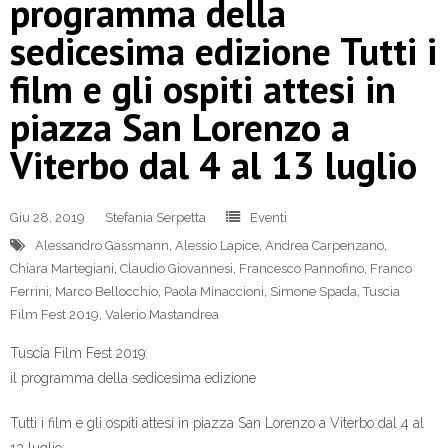
programma della
sedicesima edizione Tutti i
film e gli ospiti attesi in
piazza San Lorenzo a
Viterbo dal 4 al 13 luglio
Giu 28, 2019
Stefania Serpetta
Eventi
Alessandro Gassmann
,
Alessio Lapice
,
Andrea Carpenzano
,
Chiara Martegiani
,
Claudio Giovannesi
,
Francesco Pannofino
,
Franco
Ferrini
,
Marco Bellocchio
,
Paola Minaccioni
,
Simone Spada
,
Tuscia
Film Fest 2019
,
Valerio Mastandrea
Tuscia Film Fest 2019:
il programma della sedicesima edizione
Tutti i film e gli ospiti attesi in piazza San Lorenzo a Viterbo dal 4 al
13 luglio