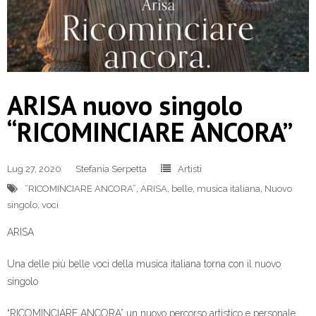
ARISA nuovo singolo
“RICOMINCIARE ANCORA”
Lug 27, 2020
Stefania Serpetta
Artisti
“RICOMINCIARE ANCORA”
,
ARISA
,
belle
,
musica italiana
,
Nuovo
singolo
,
voci
ARISA
Una delle più belle voci della musica italiana torna con il nuovo
singolo
“RICOMINCIARE ANCORA” un nuovo percorso artistico e personale