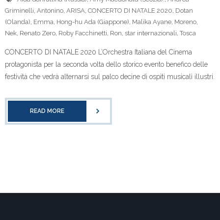
Griminelli
,
Antonino
,
ARISA
,
CONCERTO DI NATALE 2020
,
Dotan
(Olanda)
,
Emma
,
Hong-hu Ada (Giappone)
,
Malika Ayane
,
Moreno
,
Nek
,
Renato Zero
,
Roby Facchinetti
,
Ron
,
star internazionali
,
Tosca
CONCERTO DI NATALE 2020 L’Orchestra Italiana del Cinema
protagonista per la seconda volta dello storico evento benefico delle
festività che vedrà alternarsi sul palco decine di ospiti musicali illustri.
READ MORE