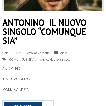
ANTONINO IL NUOVO
SINGOLO “COMUNQUE
SIA”
Gen 20, 2023
Stefania Serpetta
Artisti
“COMUNQUE SIA”
,
Antonino
,
Nuovo
,
singolo
ANTONINO
IL NUOVO SINGOLO
“COMUNQUE SIA”