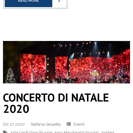
READ MORE
CONCERTO DI NATALE
2020
Dic 17, 2020
Stefania Serpetta
Eventi
Aida Garifullina (Russia)
,
Amy Macdonald (Scozia).
,
Andrea