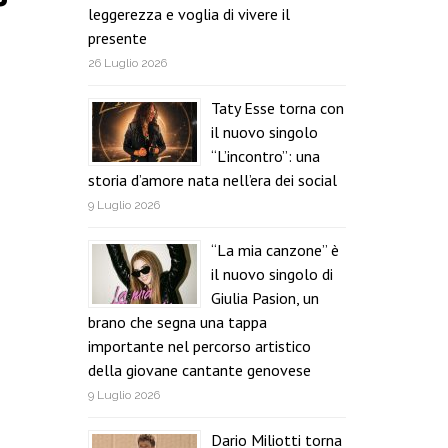
leggerezza e voglia di vivere il
presente
26 Luglio 2026
Taty Esse torna con
il nuovo singolo
“L’incontro”: una
storia d’amore nata nell’era dei social
9 Luglio 2026
“La mia canzone” è
il nuovo singolo di
Giulia Pasion, un
brano che segna una tappa
importante nel percorso artistico
della giovane cantante genovese
9 Luglio 2026
Dario Miliotti torna