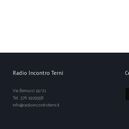
Radio Incontro Terni
C
Via Benucci 19/21
Tel. 376 1929558
info@radioincontroterni.it