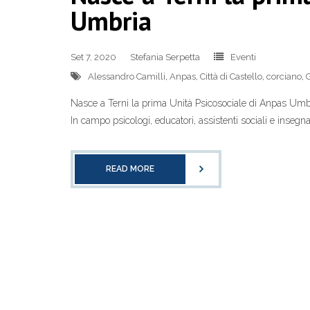
Umbria
Set 7, 2020
Stefania Serpetta
Eventi
Alessandro Camilli
,
Anpas
,
Città di Castello
,
corciano
,
G
Nasce a Terni la prima Unità Psicosociale di Anpas Umb
In campo psicologi, educatori, assistenti sociali e insegna
READ MORE