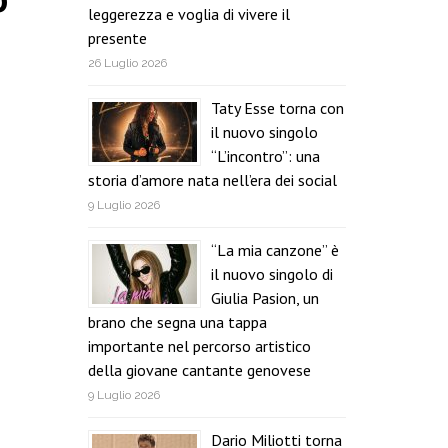
leggerezza e voglia di vivere il
presente
26 Luglio 2026
Taty Esse torna con
il nuovo singolo
“L’incontro”: una
storia d’amore nata nell’era dei social
9 Luglio 2026
“La mia canzone” è
il nuovo singolo di
Giulia Pasion, un
brano che segna una tappa
importante nel percorso artistico
della giovane cantante genovese
9 Luglio 2026
Dario Miliotti torna