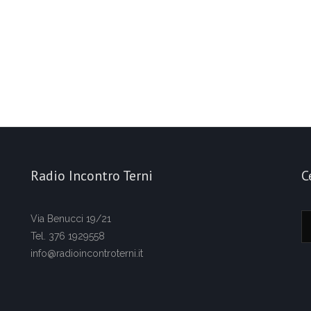
Radio Incontro Terni
C
Via Benucci 19/21
Tel. 376 1929558
info@radioincontroterni.it