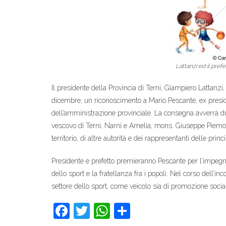
Lattanzi ed il pre
Il presidente della Provincia di Terni, Giampiero Lattanzi
dicembre, un riconoscimento a Mario Pescante, ex preside
dell’amministrazione provinciale. La consegna avverrà d
vescovo di Terni, Narni e Amelia, mons. Giuseppe Piemont
territorio, di altre autorità e dei rappresentanti delle princ
Presidente e prefetto premieranno Pescante per l’impegno
dello sport e la fratellanza fra i popoli. Nel corso dell’in
settore dello sport, come veicolo sia di promozione social
F
T
W
C