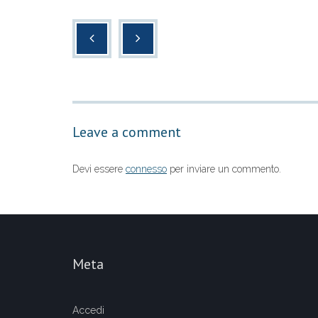
a
wi
h
o
c
tt
at
n
e
er
s
di
b
A
vi
o
p
di
o
p
Leave a comment
k
Devi essere
connesso
per inviare un commento.
Meta
Accedi