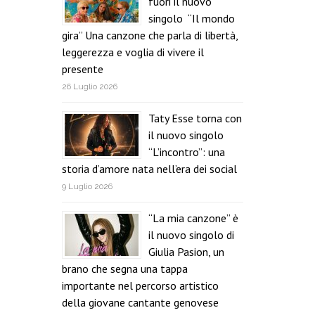
fuori il nuovo
singolo “Il mondo
gira” Una canzone che parla di libertà,
leggerezza e voglia di vivere il
presente
26 Luglio 2026
Taty Esse torna con
il nuovo singolo
“L’incontro”: una
storia d’amore nata nell’era dei social
9 Luglio 2026
“La mia canzone” è
il nuovo singolo di
Giulia Pasion, un
brano che segna una tappa
importante nel percorso artistico
della giovane cantante genovese