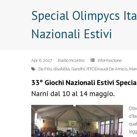
Special Olimpycs Ita
Nazionali Estivi
Apr 6, 2017
Radio Incontro
Informazione
De Filis
,
disabilità
,
Gandhi
,
ITTCEinaudi De Amicis
,
Mar
33° Giochi Nazionali Estivi Speci
Narni dal 10 al 14 maggio.
Oltr
d’It
quat
leg