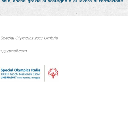
on solo, anche grazie al sostegno e al lavoro di formazione
vi Special Olympics 2017 Umbria
2017@gmail.com