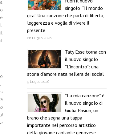
fuori il nuovo
na
singolo “Il mondo
to
gira” Una canzone che parla di libertà,
le
leggerezza e voglia di vivere il
li
presente
il
26 Luglio 2026
il
Taty Esse torna con
il nuovo singolo
“L’incontro”: una
storia d’amore nata nell’era dei social
to
9 Luglio 2026
i,
is
“La mia canzone” è
di
il nuovo singolo di
mo
Giulia Pasion, un
ui
brano che segna una tappa
la
importante nel percorso artistico
della giovane cantante genovese