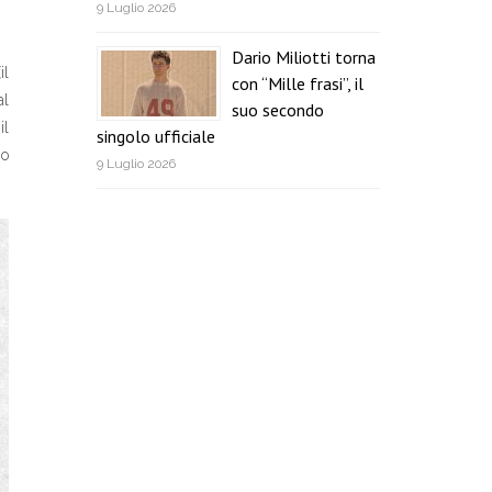
9 Luglio 2026
Dario Miliotti torna
il
con “Mille frasi”, il
al
suo secondo
il
singolo ufficiale
io
9 Luglio 2026