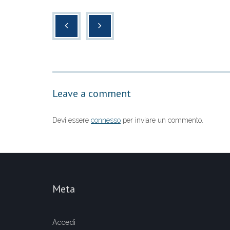
c
tt
at
n
e
er
s
di
b
A
vi
o
p
di
o
p
Leave a comment
k
Devi essere
connesso
per inviare un commento.
Meta
Accedi