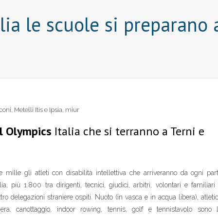
lia le scuole si preparano 
coni
,
Metelli Itis e Ipsia
,
miur
al Olympics
Italia che si terranno a Terni e
e mille gli atleti con disabilità intellettiva che arriveranno da ogni par
alia, più 1.800 tra dirigenti, tecnici, giudici, arbitri, volontari e familiari
tro delegazioni straniere ospiti. Nuoto (in vasca e in acqua libera), atleti
gera, canottaggio, indoor rowing, tennis, golf e tennistavolo sono 