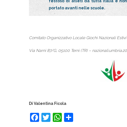
festoso di atleti da tutta Italia e n
portato avanti nelle scuole.
Comitato Organizzativo Locale Giochi Nazionali Esti
Via Narni 87/G, 05100 Terni (TR) – nazionali.umbria.
Di Valentina Ficola
F
T
W
C
a
wi
h
o