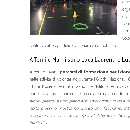
dis
org
del 
scu
stru
volo
contrasto al pregiudizio e ai fenomeni di bullismo.
A Terni e Narni sono Luca Laurenti e Lu
A portare avanti
percorsi di formazione per i doce
nelle attività di volontariato durante i Giochi Nazionali.
G
l’Itis e l’Ipsia a Terni e il Gandhi e l’Istituto Tecnic
parteciperanno in prima linea con la formazione di un v
alcuni presidi e pian piano abbiamo coinvolto gli altri i
nelle classi e mostriamo quello che facciamo, attrav
spieghiamo come opera Special Olympics. Spieghia
intellettiva
“.