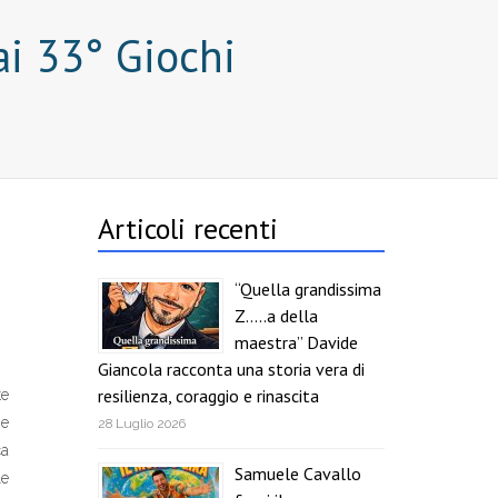
ai 33° Giochi
Articoli recenti
“Quella grandissima
Z…..a della
maestra” Davide
Giancola racconta una storia vera di
resilienza, coraggio e rinascita
te
 e
28 Luglio 2026
ca
Samuele Cavallo
le