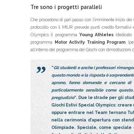
Tre sono i progetti paralleli
Che procedono di pari passo con l’imminente inizio dei
protocollo con il MIUR prevede punti credito formativi e
Olympics il programma
Young Athletes
(dedicato a
programma
Motor Activity Training Program
(per
all’interno del programma dei Giochi con dimostrazioni che
“
Gli studenti e anche i professori rimangon
questo mondo e la risposta è sorprendente. 
aprono, fanno domande e cercano di c
particolarmente sensibile come questo. 
pregiudizio
“. Due le strade per gli st
Giochi Estivi Special Olympics: creare 
oppure entrare nel Team ternano Tutti
nella cerimonia d’apertura con sten
Olimpiade. Speciale, come speciale 