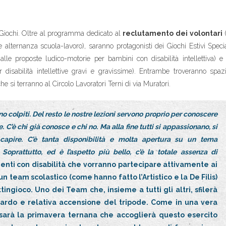
 Giochi. Oltre al programma dedicato al
reclutamento dei volontari
(
 alternanza scuola-lavoro), saranno protagonisti dei Giochi Estivi Speci
lle proposte ludico-motorie per bambini con disabilità intellettiva) e 
 disabilità intellettive gravi e gravissime). Entrambe troveranno spaz
 si terranno al Circolo Lavoratori Terni di via Muratori.
o colpiti. Del resto le nostre lezioni servono proprio per conoscere
C’è chi già conosce e chi no. Ma alla fine tutti si appassionano, si
apire. C’è tanta disponibilità e molta apertura su un tema
Soprattutto, ed è l’aspetto più bello, c’è la totale assenza di
udenti con disabilità che vorranno partecipare attivamente ai
un team scolastico (come hanno fatto l’Artistico e la De Filis)
ngioco. Uno dei Team che, insieme a tutti gli altri, sfilerà
dardo e relativa accensione del tripode. Come in una vera
sarà la primavera ternana che accoglierà questo esercito