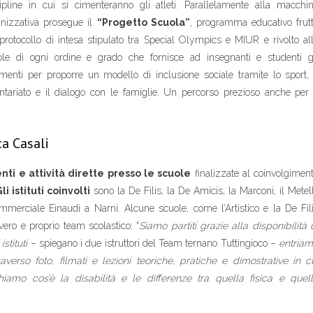
cipline in cui si cimenteranno gli atleti. Parallelamente alla macchi
anizzativa prosegue il
“Progetto Scuola”
, programma educativo frut
protocollo di intesa stipulato tra Special Olympics e MIUR e rivolto al
ole di ogni ordine e grado che fornisce ad insegnanti e studenti g
menti per proporre un modello di inclusione sociale tramite lo sport, 
ntariato e il dialogo con le famiglie. Un percorso prezioso anche per 
ca Casali
nti e attività dirette presso le scuole
finalizzate al coinvolgimen
li istituti coinvolti
sono la De Filis, la De Amicis, la Marconi, il Metell
o Commerciale Einaudi a Narni. Alcune scuole, come l’Artistico e la De Fil
ero e proprio team scolastico: “
Siamo partiti grazie alla disponibilità 
stituti
– spiegano i due istruttori del Team ternano Tuttingioco –
entria
erso foto, filmati e lezioni teoriche, pratiche e dimostrative in c
mo cos’è la disabilità e le differenze tra quella fisica e quel