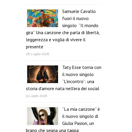
Samuele Cavallo
fuori il nuovo
singolo “Il mondo
gira” Una canzone che parla di libertà,
leggerezza e voglia di vivere il
presente
26 Luglio 2026
Taty Esse torna con
il nuovo singolo
“L’incontro”: una
storia d’amore nata nell’era dei social
9 Luglio 2026
“La mia canzone” è
il nuovo singolo di
Giulia Pasion, un
brano che segna una tappa