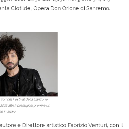
 Santa Clotilde, Opera Don Orione di Sanremo.
itori del Festival della Canzone
022 altri 3 prestigiosi premi e un
 in arrivo
tore e Direttore artistico Fabrizio Venturi, con il