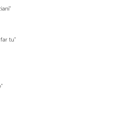
iani”
far tu”
e”