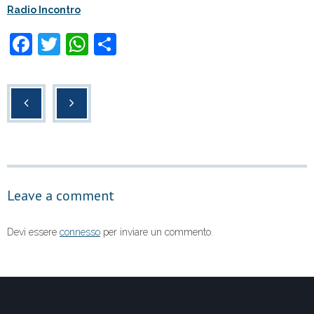
Radio Incontro
F
T
W
C
a
wi
h
o
c
tt
at
n
e
er
s
di
b
A
vi
o
p
di
o
p
Leave a comment
k
Devi essere
connesso
per inviare un commento.