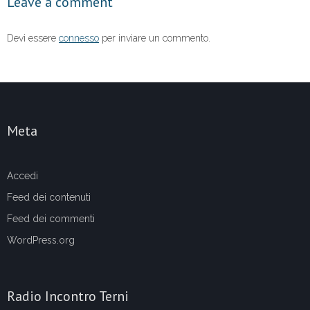
Leave a comment
k
Devi essere
connesso
per inviare un commento.
Meta
Accedi
Feed dei contenuti
Feed dei commenti
WordPress.org
Radio Incontro Terni