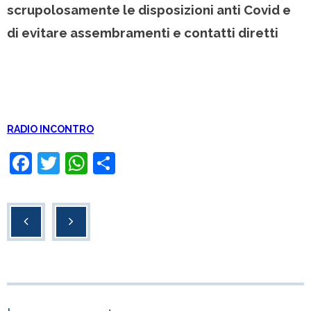
scrupolosamente le disposizioni anti Covid e
di evitare assembramenti e contatti diretti
RADIO INCONTRO
F
T
W
C
a
wi
h
o
c
tt
at
n
e
er
s
di
b
A
vi
o
p
di
o
p