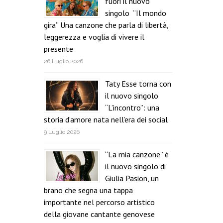
fuori il nuovo
singolo “Il mondo
gira” Una canzone che parla di libertà,
leggerezza e voglia di vivere il
presente
26 Luglio 2026
Taty Esse torna con
il nuovo singolo
“L’incontro”: una
storia d’amore nata nell’era dei social
9 Luglio 2026
“La mia canzone” è
il nuovo singolo di
Giulia Pasion, un
brano che segna una tappa
importante nel percorso artistico
della giovane cantante genovese