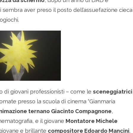
hezza da schermo
, dopo un anno di DAD e
i sembra aver preso il posto dell’assuefazione cieca
ogiochi.
rto di giovani professionisti – come le
sceneggiatrici
lomate presso la scuola di cinema “Gianmaria
 animazione ternano Giacinto Compagnone
,
ematografia, e il giovane
Montatore Michele
 giovane e brillante
compositore Edoardo Mancini
.