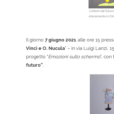
“Lettere dal futuro
interamente in D
Il giorno
7 giugno 2021
alle ore 15 presso
Vinci e O. Nucula
” – in via Luigi Lanzi, 1
progetto “
Emozioni sullo schermo
”, con
futuro”
.