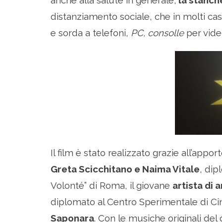
anche alla salute in generale;
la stanc
distanziamento sociale, che in molti cas
e sorda a telefoni,
PC, consolle
per vide
Il film è stato realizzato grazie all’appo
Greta Scicchitano e Naima Vitale
, dip
Volonté” di Roma, il giovane
artista di
diplomato al Centro Sperimentale di Cin
Saponara
. Con le musiche originali del