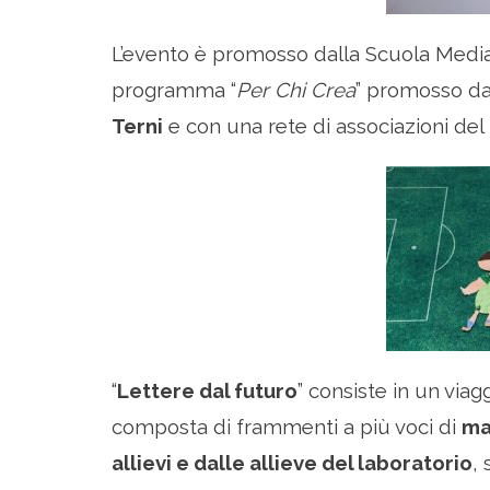
L’evento è promosso dalla Scuola Media S
programma “
Per Chi Crea
” promosso d
Terni
e con una rete di associazioni del t
“
Lettere dal futuro
” consiste in un viag
composta di frammenti a più voci di
ma
allievi e dalle allieve del laboratorio
,