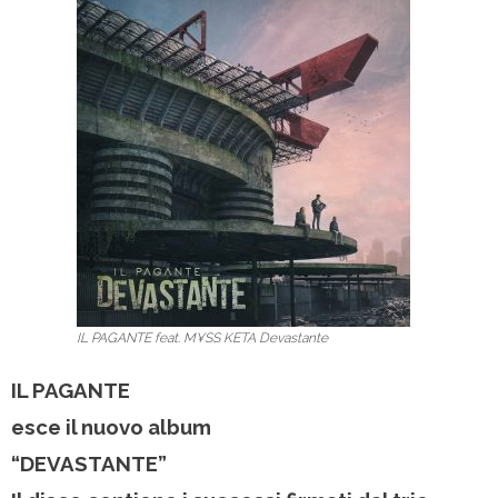
IL PAGANTE feat. M¥SS KETA Devastante
IL PAGANTE
esce il nuovo album
“DEVASTANTE”