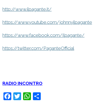
http://www.ilpagante.it/
https://www.youtube.com/johnnyilpagante
https://www.facebook.com/Ilpagante/
https://twitter.com/PaganteOfficial
RADIO INCONTRO
F
T
W
C
a
wi
h
o