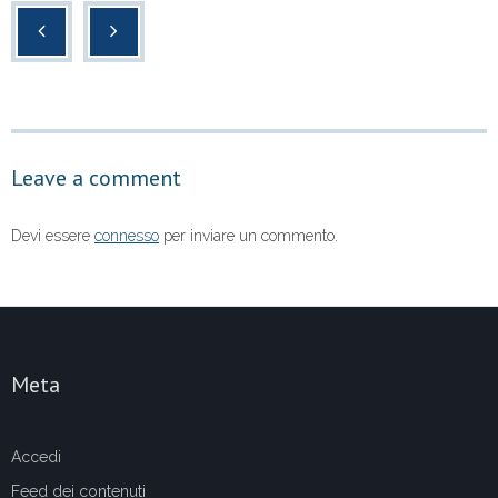
c
tt
at
n
e
er
s
di
b
A
vi
o
p
di
o
p
Leave a comment
k
Devi essere
connesso
per inviare un commento.
Meta
Accedi
Feed dei contenuti