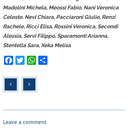
Madolini Michela, Meossi Fabio, Nani Veronica
Celeste, Nevi Chiara, Pacciaroni Giulio, Renzi
Rachele, Ricci Elisa, Rossini Veronica, Secondi
Alessia, Servi Filippo, Sparamonti Arianna,
Stentella Sara, Xeka Melisa
F
T
W
C
a
wi
h
o
c
tt
at
n
e
er
s
di
b
A
vi
o
p
di
o
p
Leave a comment
k