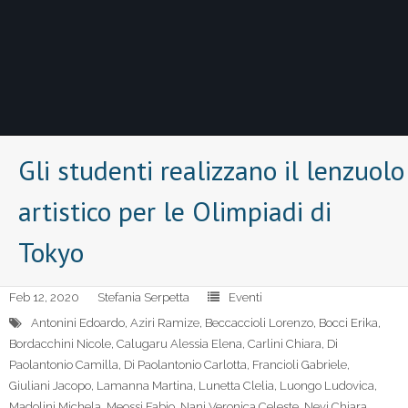
Gli studenti realizzano il lenzuolo
artistico per le Olimpiadi di
Tokyo
Feb 12, 2020
Stefania Serpetta
Eventi
Antonini Edoardo
,
Aziri Ramize
,
Beccaccioli Lorenzo
,
Bocci Erika
,
Bordacchini Nicole
,
Calugaru Alessia Elena
,
Carlini Chiara
,
Di
Paolantonio Camilla
,
Di Paolantonio Carlotta
,
Francioli Gabriele
,
Giuliani Jacopo
,
Lamanna Martina
,
Lunetta Clelia
,
Luongo Ludovica
,
Madolini Michela
,
Meossi Fabio
,
Nani Veronica Celeste
,
Nevi Chiara
,