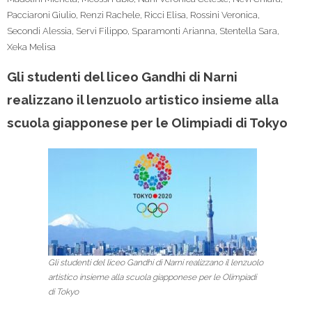
Pacciaroni Giulio
,
Renzi Rachele
,
Ricci Elisa
,
Rossini Veronica
,
Secondi Alessia
,
Servi Filippo
,
Sparamonti Arianna
,
Stentella Sara
,
Xeka Melisa
Gli studenti del liceo Gandhi di Narni
realizzano il lenzuolo artistico insieme alla
scuola giapponese per le Olimpiadi di Tokyo
Gli studenti del liceo Gandhi di Narni realizzano il lenzuolo
artistico insieme alla scuola giapponese per le Olimpiadi
di Tokyo