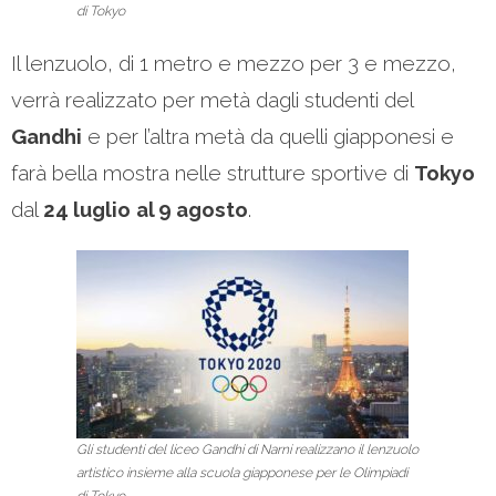
di Tokyo
Il lenzuolo, di 1 metro e mezzo per 3 e mezzo,
verrà realizzato per metà dagli studenti del
Gandhi
e per l’altra metà da quelli giapponesi e
farà bella mostra nelle strutture sportive di
Tokyo
dal
24 luglio
al 9 agosto
.
Gli studenti del liceo Gandhi di Narni realizzano il lenzuolo
artistico insieme alla scuola giapponese per le Olimpiadi