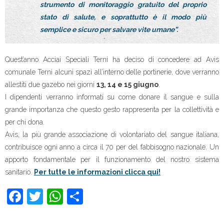
strumento di monitoraggio gratuito del proprio
stato di salute, e soprattutto è il modo più
semplice e sicuro per salvare vite umane”.
Quest’anno Acciai Speciali Terni ha deciso di concedere ad Avis
comunale Terni alcuni spazi all’interno delle portinerie, dove verranno
allestiti due gazebo nei giorni
13, 14 e 15 giugno
.
I dipendenti verranno informati su come donare il sangue e sulla
grande importanza che questo gesto rappresenta per la collettività e
per chi dona.
Avis, la più grande associazione di volontariato del sangue italiana,
contribuisce ogni anno a circa il 70 per del fabbisogno nazionale. Un
apporto fondamentale per il funzionamento del nostro sistema
sanitario.
Per tutte le informazioni clicca qui!
F
T
W
C
a
wi
h
o