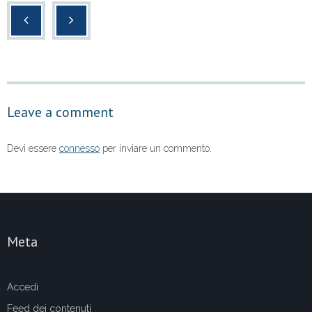
c
tt
at
n
e
er
s
di
b
A
vi
o
p
di
o
p
Leave a comment
k
Devi essere
connesso
per inviare un commento.
Meta
Accedi
Feed dei contenuti