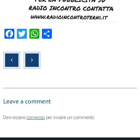
F
T
W
C
a
wi
h
o
c
tt
at
n
e
er
s
di
b
A
vi
o
p
di
o
p
Leave a comment
k
Devi essere
connesso
per inviare un commento.