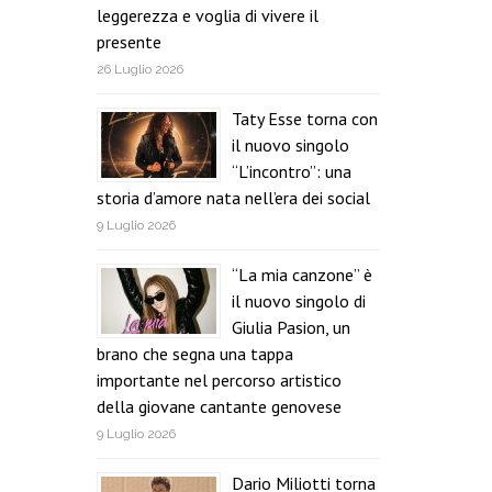
leggerezza e voglia di vivere il
presente
26 Luglio 2026
Taty Esse torna con
il nuovo singolo
“L’incontro”: una
storia d’amore nata nell’era dei social
9 Luglio 2026
“La mia canzone” è
il nuovo singolo di
Giulia Pasion, un
brano che segna una tappa
importante nel percorso artistico
della giovane cantante genovese
9 Luglio 2026
Dario Miliotti torna