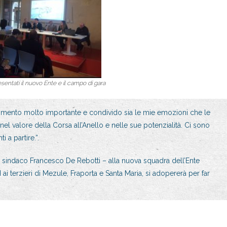
esentati il nuovo Ente e il campo di gara
mento molto importante e condivido sia le mie emozioni che le
l valore della Corsa all’Anello e nelle sue potenzialità. Ci sono
 a partire.”.
il sindaco Francesco De Rebotti – alla nuova squadra dell’Ente
i terzieri di Mezule, Fraporta e Santa Maria, si adopererà per far