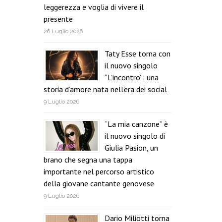
leggerezza e voglia di vivere il
presente
26 Luglio 2026
Taty Esse torna con
il nuovo singolo
“L’incontro”: una
storia d’amore nata nell’era dei social
9 Luglio 2026
“La mia canzone” è
il nuovo singolo di
Giulia Pasion, un
brano che segna una tappa
importante nel percorso artistico
della giovane cantante genovese
9 Luglio 2026
Dario Miliotti torna