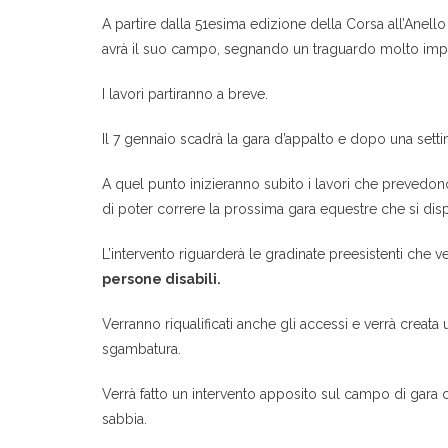
A partire dalla 51esima edizione della Corsa all’Anell
avrà il suo campo, segnando un traguardo molto import
I lavori partiranno a breve.
Il 7 gennaio scadrà la gara d’appalto e dopo una setti
A quel punto inizieranno subito i lavori che prevedon
di poter correre la prossima gara equestre che si di
L’intervento riguarderà le gradinate preesistenti che 
persone disabili.
Verranno riqualificati anche gli accessi e verrà creata
sgambatura.
Verrà fatto un intervento apposito sul campo di gara c
sabbia.