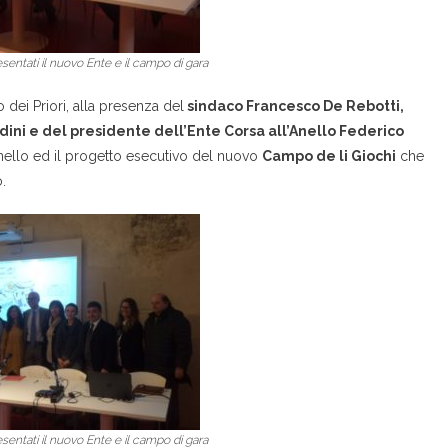
esentati il nuovo Ente e il campo di gara
 dei Priori, alla presenza del
sindaco Francesco De Rebotti,
rdini e del presidente dell’Ente Corsa all’Anello Federico
nello ed il progetto esecutivo del nuovo
Campo de li Giochi
che
.
esentati il nuovo Ente e il campo di gara