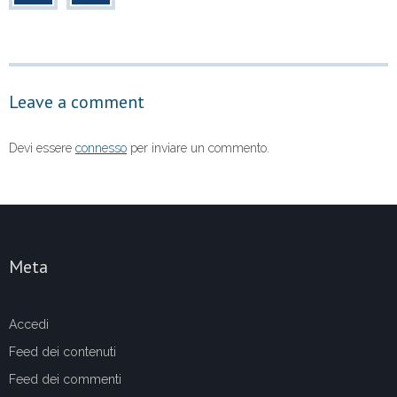
b
A
vi
o
p
di
o
p
Leave a comment
k
Devi essere
connesso
per inviare un commento.
Meta
Accedi
Feed dei contenuti
Feed dei commenti