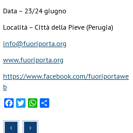
Data – 23/24 giugno
Località – Città della Pieve (Perugia)
info@fuoriporta.org
www.fuoriporta.org
https://www.facebook.com/fuoriportawe
b
F
T
W
C
a
wi
h
o
c
tt
at
n
e
er
s
di