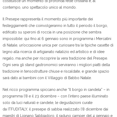
costituisce un momento di profonda fede cristiana e, al
contempo, uno spettacolo unico al mondo.
Il Presepe rappresenta il momento più importante dei
festeggiamenti che coinvolgeranno in tutto il periodo il borgo,
edificato su speroni di roccia in una posizione che sembra
impossibile: qui fino al 6 gennaio sono in programma i Mercatini
di Natale, un’occasione unica per curiosare tra le tipiche casette di
legno alla ricerca di artigianato natalizio ed artistico e di idee
regalo, ma anche per riscoprire la vera tradizione del Presepe.
Ogni sera gli stand gastronomici serviranno i migliori piatti della
tradizione in tensostrutture chiuse e riscaldate, e grande spazio
sarà dato ai bambini con il Villaggio di Babbo Natale.
Nel ricco programma spiccano anche “Il borgo in candela” – in
programma l’8 e il 23 dicembre – con l’intero paese illuminato
solo da luci naturali e candele, le degustazioni curate
da ITFUDITALY, il presepe di sabbia realizzato l’8 dicembre dai
maestri di Lignano Sabbiadoro, il raduno camper del 4 gennaio e