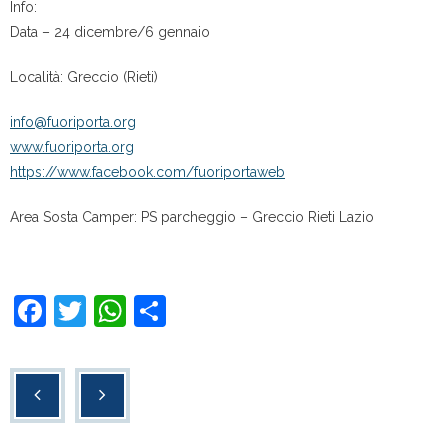
Info:
Data – 24 dicembre/6 gennaio
Località: Greccio (Rieti)
info@fuoriporta.org
www.fuoriporta.org
https://www.facebook.com/fuoriportaweb
Area Sosta Camper: PS parcheggio – Greccio Rieti Lazio
F
T
W
C
a
wi
h
o
c
tt
at
n
e
er
s
di
b
A
vi