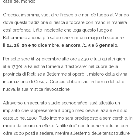
case del mondo.
Greccio, insomma, vuol dire Presepio e non c’è luogo al Mondo
dove questa tradizione si riesca a toccare con mano in maniera
così profonda: il filo indelebile che lega questo luogo a
Betlemme è ancora più saldo che mai, una magia da scoprire
il
24, 26, 29 e 30 dicembre, e ancora l’1, 5 e 6 gennaio.
Per sette sere (il 24 dicembre alle ore 22.30 e tutti gli altri giorni
alle 17.30) la Palestina tornerà a “traslocare” nel cuore della
provincia di Rieti: se a Betlemme si operò il mistero della divina
incarnazione di Gesù, a Greccio ebbe inizio, in forma del tutto
nuova, la sua mistica rievocazione.
Attraverso un accurato studio scenografico, sarà allestito un
impianto che rappresenterà il borgo medioevale laziale e il suo
castello nel 1200. Tutto intorno sarà predisposto a semicerchio, in
modo da creare un effetto “anfiteatro” con tribune modulari con
oltre 2000 posti a sedere, mentre all’esterno delle tensostrutture